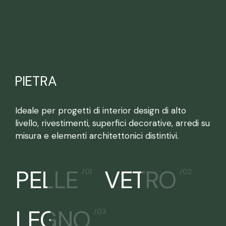
PIETRA
Ideale per progetti di interior design di alto
livello, rivestimenti, superfici decorative, arredi su
misura e elementi architettonici distintivi.
PELLE
PELLE
VETRO
VETRO
/01
/01
/02
/02
LEGNO
LEGNO
/03
/03