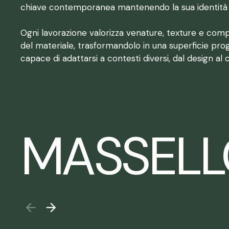
chiave contemporanea mantenendo la sua identità 
Ogni lavorazione valorizza venature, texture e co
del materiale, trasformandolo in una superficie pro
capace di adattarsi a contesti diversi, dal design al 
MASSELL
arrow_back
arrow_forward