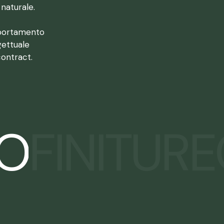
naturale.
mportamento
gettuale
contract.
O
FINITURE